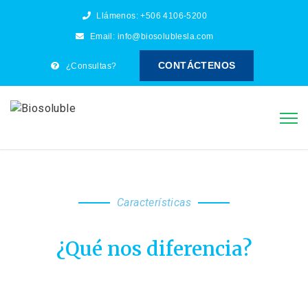
Llámenos:
+506 4106-5200
Email:
info@biosolublesla.com
CONTÁCTENOS
¿Consultas?
Características
¿Qué nos diferencia?